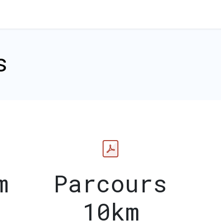
ent
Nos Partenaires
Participer
Infos 
s
m
Parcours
10km​